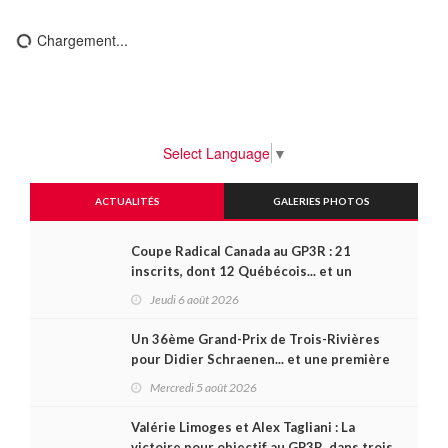
Chargement...
Select Language
▼
ACTUALITÉS
GALERIES PHOTOS
Coupe Radical Canada au GP3R : 21
inscrits, dont 12 Québécois... et un
premier gain d'Antoine Sénéchal dans la
Jeudi 6 août 2026
série ?
Un 36ème Grand-Prix de Trois-Rivières
pour Didier Schraenen... et une première
en Challenge Canada
Mercredi 5 août 2026
Valérie Limoges et Alex Tagliani : La
victoire pour objectif au GP3R, dans trois