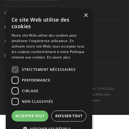
×
Circuit routier canadien
Ce site Web utilise des
cookies
Karting
Notre site Web utilise des cookies pour
améliorer l'expérience utilisateur. En
Autres séries nationales
utilisant notre site Web, vous acceptez tous
les cookies conformément à notre Politique
Divers
relative aux cookies.
En savoir plus
STRICTEMENT NÉCESSAIRES
PERFORMANCE
Tous droits réservés © Les Éditions Pole-Position inc. 1990-2026
CIBLAGE
Ce site est produit et hébergé par Montréal-Photo-Web.com
Politique de confidentialité et Conditions d’utilisation
NON CLASSIFIÉS
ACCEPTER TOUT
REFUSER TOUT
AFFICHER LES DÉTAILS