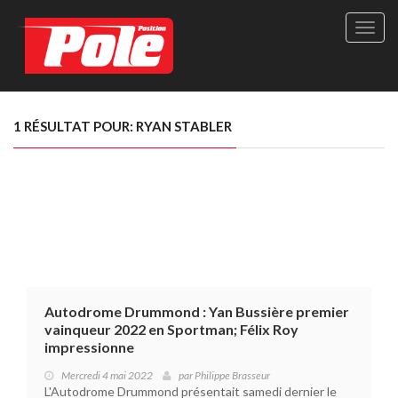
Site
officie
de
Pole-
Positi
Maga
1 RÉSULTAT POUR: RYAN STABLER
-
Le
seul
maga
québé
de
sport
autom
Autodrome Drummond : Yan Bussière premier
vainqueur 2022 en Sportman; Félix Roy
impressionne
Mercredi 4 mai 2022
par
Philippe Brasseur
L'Autodrome Drummond présentait samedi dernier le