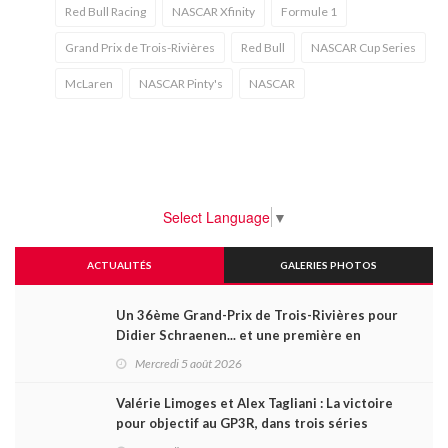
Red Bull Racing
NASCAR Xfinity
Formule 1
Grand Prix de Trois-Rivières
Red Bull
NASCAR Cup Series
McLaren
NASCAR Pinty's
NASCAR
Select Language
▼
ACTUALITÉS
GALERIES PHOTOS
Un 36ème Grand-Prix de Trois-Rivières pour
Didier Schraenen... et une première en
Challenge Canada
Mercredi 5 août 2026
Valérie Limoges et Alex Tagliani : La victoire
pour objectif au GP3R, dans trois séries
différentes