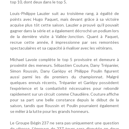
top 10, dont deux dans le top 5.
Louis-Philippe Lauzier suit au troisième rang, à égalité de
points avec Hugo Paquet, mais devant grâce à sa victoire
acquise plus tôt cette saison. Lauzier a prouvé qu’il pouvait
gagner dans la série et a également décroché un podium lors
de la dernière visite à Vallée-Jonction. Quant à Paquet,
recrue cette année, il impressionne par ses remontées
spectaculaires et sa capacité à rivaliser avec les vétérans.
Michael Lavoie complète le top 5 provisoire et demeure à
proximité des meneurs. Sébastien Couture, Dany Trépanier,
Simon Roussin, Dany Gariépy et Philippe Poulin figurent
aussi parmi les dix premiers du championnat. Malgré
quelques ennuis récents, Trépanier et Gariépy possèdent
l’expérience et la combativité nécessaires pour rebondir
rapidement sur un circuit comme Chaudière. Couture affiche
pour sa part une belle constance depuis le début de la
saison, tandis que Roussin et Poulin pourraient également
se mêler à la lutte pour les grands honneurs.
Le Groupe Bégin 237 ne sera pas uniquement une question
de vitesse. L’épreuve de 237 tours sera disputée en deux