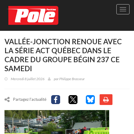
Site
officie
de
Pole-
Positi
Maga
VALLÉE-JONCTION RENOUE AVEC
-
LA SÉRIE ACT QUÉBEC DANS LE
Le
seul
CADRE DU GROUPE BÉGIN 237 CE
maga
SAMEDI
québé
de
Mercredi 8 juillet 2026
par
Philippe Brasseur
sport
autom
Partagez l'actualité