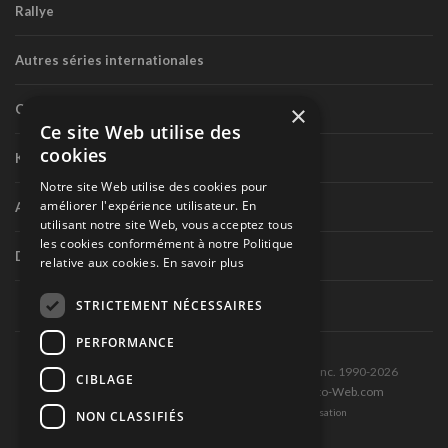
Rallye
Autres séries internationales
×
Circuit routier canadien
Ce site Web utilise des
cookies
Karting
Notre site Web utilise des cookies pour
améliorer l'expérience utilisateur. En
Autres séries nationales
utilisant notre site Web, vous acceptez tous
les cookies conformément à notre Politique
Divers
relative aux cookies.
En savoir plus
STRICTEMENT NÉCESSAIRES
PERFORMANCE
Tous droits réservés © Les Éditions Pole-Position inc. 1990-2026
CIBLAGE
Ce site est produit et hébergé par Montréal-Photo-Web.com
Politique de confidentialité et Conditions d’utilisation
NON CLASSIFIÉS