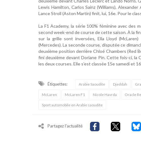
deuxième devant Charles Leclerc et Lando Norris. G
Lewis Hamilton, Carlos Sainz (Williams), Alexander 
Lance Stroll (Aston Martin) finit, lui, 16e. Pour le c
La F1 Academy, la série 100% féminine avec des m
second week-end de course de cette saison. À la fin
sur la grille sont inversées, Ella Lloyd (McLare
(Mercedes). La seconde course, disputée ce dimanch
deuxième position derrière Chloé Chambers (Red Bul
fini deuxième devant Doriane Pin. Cette fois-ci, l
les deux courses. Elle s’est classée 15e samedi et 1
Étiquettes:
Arabie Saoudite
Djeddah
Gra
McLaren
McLaren F1
Nicole Havrda
Oracle Re
Sport automobile en Arabie saoudite
Partagez l'actualité