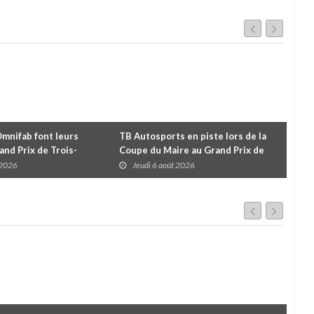
Omnifab font leurs
TB Autosports en piste lors de la
Deu
and Prix de Trois-
Coupe du Maire au Grand Prix de
pour
 un format inspiré de
Trois-Rivières
d'u
 2026
Jeudi 6 août 2026
J