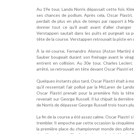
Au 19e tour, Lando Norris dépassait cette fois Kim
ses chances de podium. Après cela, Oscar Piastri, t
perdait de plus en plus de temps par rapport à Max
donner tout ce qu’il avait avant d’aller changer
Verstappen sautait dans les puits et purgeait sa pé
tête de la course. Verstappen retrouvait la piste en 
À la mi-course, Fernandro Alonso (Aston Martin) é
Sauber bougeait durant son freinage avant le virag
entrent en collision. Au 30e tour, Charles Leclerc 
arrêté, se retrouvait en tête devant Oscar Piastri 
Quelques instants plus tard, Oscar Piastri était à mo
qu’il ressentait l’air pollué par la McLaren de Lan
Oscar Piastri prenait pour la première fois la tê
revenait sur George Russell. Il lui chipait la derniè
de Norris de dépasser George Russell trois tours plu
La fin de la course a été assez calme. Oscar Piastri
trembler. Il empoche par cette occasion la cinquième
la première place du championnat monde des pilotes