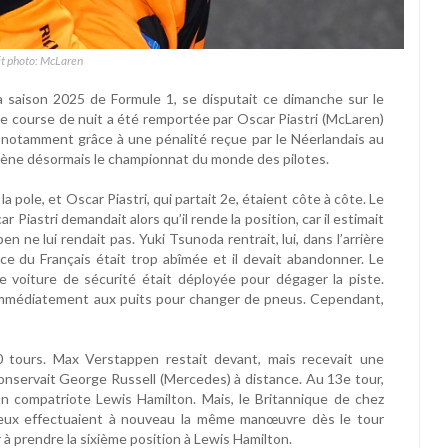
it photo: McLaren
a saison 2025 de Formule 1, se disputait ce dimanche sur le
te course de nuit a été remportée par Oscar Piastri (McLaren)
l) notamment grâce à une pénalité reçue par le Néerlandais au
 mène désormais le championnat du monde des pilotes.
a pole, et Oscar Piastri, qui partait 2e, étaient côte à côte. Le
 Piastri demandait alors qu’il rende la position, car il estimait
n ne lui rendait pas. Yuki Tsunoda rentrait, lui, dans l’arrière
ace du Français était trop abîmée et il devait abandonner. Le
e voiture de sécurité était déployée pour dégager la piste.
 immédiatement aux puits pour changer de pneus. Cependant,
 tours. Max Verstappen restait devant, mais recevait une
 conservait George Russell (Mercedes) à distance. Au 13e tour,
on compatriote Lewis Hamilton. Mais, le Britannique de chez
es deux effectuaient à nouveau la même manœuvre dès le tour
ir à prendre la sixième position à Lewis Hamilton.