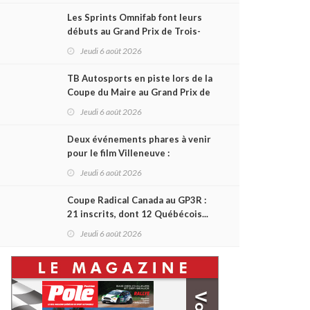
Les Sprints Omnifab font leurs
débuts au Grand Prix de Trois-
Rivières avec un format inspiré
Jeudi 6 août 2026
de Daytona
TB Autosports en piste lors de la
Coupe du Maire au Grand Prix de
Trois-Rivières
Jeudi 6 août 2026
Deux événements phares à venir
pour le film Villeneuve :
L'ascension d'une légende (+
Jeudi 6 août 2026
vidéo)
Coupe Radical Canada au GP3R :
21 inscrits, dont 12 Québécois...
et un premier gain d'Antoine
Jeudi 6 août 2026
Sénéchal dans la série ?