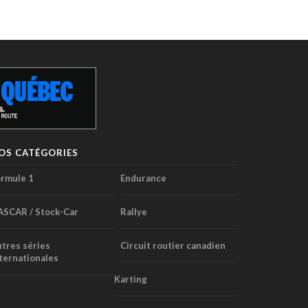
OS CATÉGORIES
rmule 1
Endurance
ASCAR / Stock-Car
Rallye
tres séries
Circuit routier canadien
ternationales
Karting