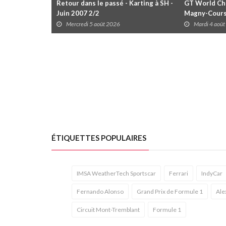
Retour dans le passé - Karting à SH -
GT World Cha
Juin 2007 2/2
Magny-Cour
Mercredi 5 août 2026
Mardi 4 aoû
ÉTIQUETTES POPULAIRES
IMSA WeatherTech Sportscar
Ferrari
IndyCar
Fernando Alonso
Grand Prix de Formule 1
Ale
Circuit Mont-Tremblant
Formule 1