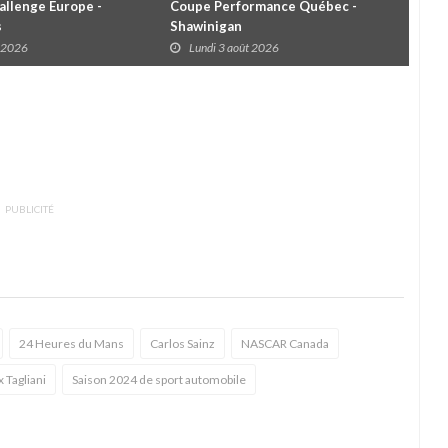
llenge Europe -
Coupe Performance Québec -
WRC
s
Shawinigan
Éta
t 2026
Lundi 3 août 2026
D
PUBLICITÉ
24 Heures du Mans
Carlos Sainz
NASCAR Canada
x Tagliani
Saison 2024 de sport automobile