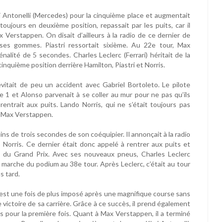
i Antonelli (Mercedes) pour la cinquième place et augmentait
oujours en deuxième position, repassait par les puits, car il
 Verstappen. On disait d’ailleurs à la radio de ce dernier de
 ses gommes. Piastri ressortait sixième. Au 22e tour, Max
nalité de 5 secondes. Charles Leclerc (Ferrari) héritait de la
cinquième position derrière Hamilton, Piastri et Norris.
vitait de peu un accident avec Gabriel Bortoleto. Le pilote
e 1 et Alonso parvenait à se coller au mur pour ne pas qu’ils
rentrait aux puits. Lando Norris, qui ne s’était toujours pas
et Max Verstappen.
ins de trois secondes de son coéquipier. Il annonçait à la radio
do Norris. Ce dernier était donc appelé à rentrer aux puits et
te du Grand Prix. Avec ses nouveaux pneus, Charles Leclerc
re marche du podium au 38e tour. Après Leclerc, c’était au tour
s tard.
 s’est une fois de plus imposé après une magnifique course sans
 victoire de sa carrière. Grâce à ce succès, il prend également
 pour la première fois. Quant à Max Verstappen, il a terminé