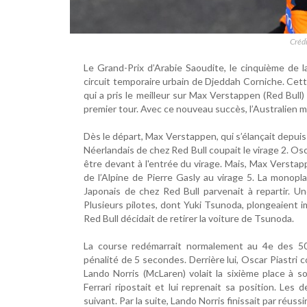
Créd
Le Grand-Prix d’Arabie Saoudite, le cinquième de l
circuit temporaire urbain de Djeddah Corniche. Cet
qui a pris le meilleur sur Max Verstappen (Red Bul
premier tour. Avec ce nouveau succès, l’Australien
Dès le départ, Max Verstappen, qui s’élançait depuis l
Néerlandais de chez Red Bull coupait le virage 2. Oscar
être devant à l'entrée du virage. Mais, Max Verstappe
de l’Alpine de Pierre Gasly au virage 5. La monopl
Japonais de chez Red Bull parvenait à repartir. Un
Plusieurs pilotes, dont Yuki Tsunoda, plongeaient
Red Bull décidait de retirer la voiture de Tsunoda.
La course redémarrait normalement au 4e des 50
pénalité de 5 secondes. Derrière lui, Oscar Piastri
Lando Norris (McLaren) volait la sixième place à s
Ferrari ripostait et lui reprenait sa position. L
suivant. Par la suite, Lando Norris finissait par réuss