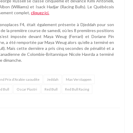
eorge Russell se classe cinquième et devance Kimi Antonelli,
Albon (Williams) et Isack Hadjar (Racing Bulls). Le Québécois
lassement complet,
cliquez ici.
onoplaces F4, était également présente à Djeddah pour son
 de la première course de samedi, où les 8 premières positions
n) s’est imposée devant Maya Weug (Ferrari) et Doriane Pin
e, a été remportée par Maya Weug alors qu’elle a terminé en
l). Mais cette dernière a pris cinq secondes de pénalité et a
a Canadienne de Colombie-Britannique Nicole Havrda a terminé
6e dimanche.
nd Prix d'Arabie saoudite
Jeddah
Max Verstappen
d Bull
Oscar Piastri
Red Bull
Red Bull Racing