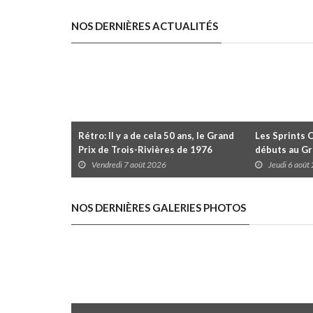
NOS DERNIÈRES ACTUALITÉS
Rétro: Il y a de cela 50 ans, le Grand
Les Sprints 
Prix de Trois-Rivières de 1976
débuts au Gr
Rivières avec
Vendredi 7 août 2026
Jeudi 6 août
Daytona
NOS DERNIÈRES GALERIES PHOTOS