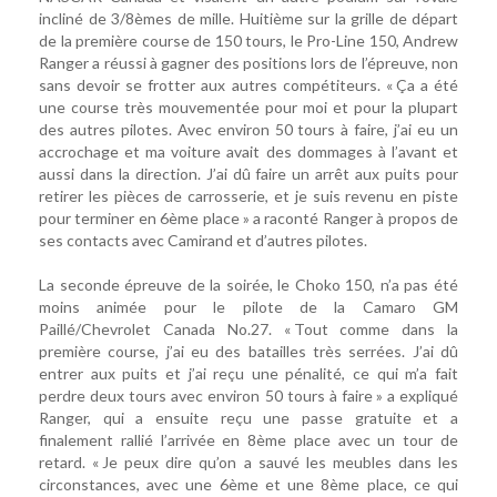
incliné de 3/8èmes de mille. Huitième sur la grille de départ
de la première course de 150 tours, le Pro-Line 150, Andrew
Ranger a réussi à gagner des positions lors de l’épreuve, non
sans devoir se frotter aux autres compétiteurs. « Ça a été
une course très mouvementée pour moi et pour la plupart
des autres pilotes. Avec environ 50 tours à faire, j’ai eu un
accrochage et ma voiture avait des dommages à l’avant et
aussi dans la direction. J’ai dû faire un arrêt aux puits pour
retirer les pièces de carrosserie, et je suis revenu en piste
pour terminer en 6ème place » a raconté Ranger à propos de
ses contacts avec Camirand et d’autres pilotes.
La seconde épreuve de la soirée, le Choko 150, n’a pas été
moins animée pour le pilote de la Camaro GM
Paillé/Chevrolet Canada No.27. « Tout comme dans la
première course, j’ai eu des batailles très serrées. J’ai dû
entrer aux puits et j’ai reçu une pénalité, ce qui m’a fait
perdre deux tours avec environ 50 tours à faire » a expliqué
Ranger, qui a ensuite reçu une passe gratuite et a
finalement rallié l’arrivée en 8ème place avec un tour de
retard. « Je peux dire qu’on a sauvé les meubles dans les
circonstances, avec une 6ème et une 8ème place, ce qui