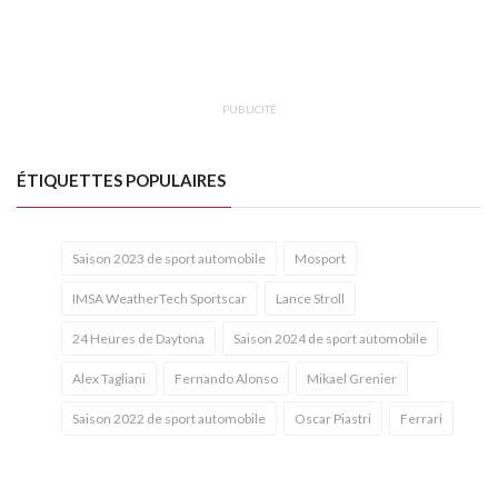
PUBLICITÉ
ÉTIQUETTES POPULAIRES
Saison 2023 de sport automobile
Mosport
IMSA WeatherTech Sportscar
Lance Stroll
24 Heures de Daytona
Saison 2024 de sport automobile
Alex Tagliani
Fernando Alonso
Mikael Grenier
Saison 2022 de sport automobile
Oscar Piastri
Ferrari