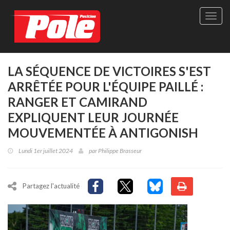
Site
officie
de
Pole-
Positi
Maga
LA SÉQUENCE DE VICTOIRES S'EST
-
ARRÊTÉE POUR L'ÉQUIPE PAILLÉ :
Le
seul
RANGER ET CAMIRAND
maga
EXPLIQUENT LEUR JOURNÉE
québé
de
MOUVEMENTÉE À ANTIGONISH
sport
autom
Lundi 1er juillet 2024
par
Philippe Brasseur
Partagez l'actualité