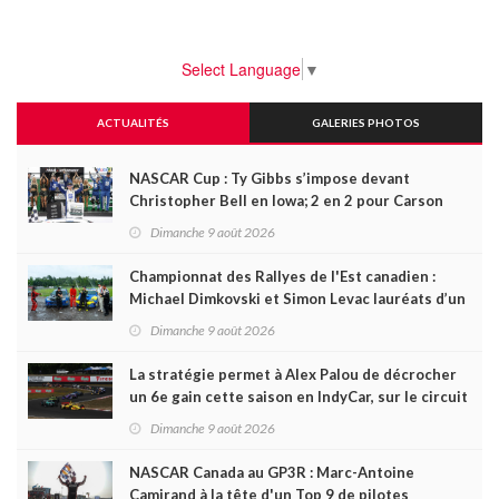
Select Language
▼
ACTUALITÉS
GALERIES PHOTOS
NASCAR Cup : Ty Gibbs s’impose devant
Christopher Bell en Iowa; 2 en 2 pour Carson
Kvapil en série O’Reilly
Dimanche 9 août 2026
Championnat des Rallyes de l'Est canadien :
Michael Dimkovski et Simon Levac lauréats d’un
Black Bear Rally à rebondissements !
Dimanche 9 août 2026
La stratégie permet à Alex Palou de décrocher
un 6e gain cette saison en IndyCar, sur le circuit
de Portland
Dimanche 9 août 2026
NASCAR Canada au GP3R : Marc-Antoine
Camirand à la tête d'un Top 9 de pilotes