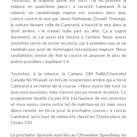
Toutefois, le drapeau jaune est sorti. J’ai dû prendre la
relance en quatrième place » a raconté Camirand. À la
relance, un carambolage majeur est survenu alors que,
coincé contre le mur par Jason Hathaway, Donald Theetge,
la voiture devant celle de Camirand, a heurté le mur dans le
droit arrière. « Je n’avais nulle part où aller. Ça a cogné
durement, et j’ai aussi été heurté à l’arrière. Nous avons
toutefois tenté de rester en piste, car à première vue, je ne
semblais pas avoir de dommages mécaniques majeurs. Nous
souhaitions tenter de finir la course et amasser le plus de
points possibles » explique-t-il.
Toutefois, à la relance, la Camaro GM Paillé/Chevrolet
Canada No.96 avait un bris de suspension arrière qui a forcé
Camirand à se retirer de la course. « Nous avons fait tout ce
que nous pouvions, mais n’avons pas pu revenir en piste. Ce
programme double n’a pas été à la hauteur de nos attentes
et nous avons connu notre lot de malchances ici, mais nous
allons revenir en force pour la prochaine course » a conclu
Camirand, qui a tout de même été classé en 11ème place du
Choko 150.
La prochaine épreuve aura lieu au Ohsweken Speedway, en