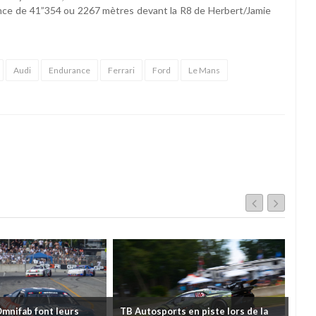
avance de 41”354 ou 2267 mètres devant la R8 de Herbert/Jamie
Audi
Endurance
Ferrari
Ford
Le Mans
Omnifab font leurs
TB Autosports en piste lors de la
Deu