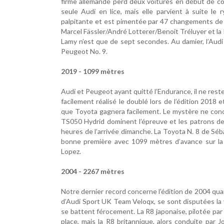
firme allemande perd deux voitures en début de cou
seule Audi en lice, mais elle parvient à suite le
palpitante et est pimentée par 47 changements de m
Marcel Fässler/André Lotterer/Benoit Tréluyer et 
Lamy n’est que de sept secondes. Au damier, l’Audi
Peugeot No. 9.
2019 - 1099 mètres
Audi et Peugeot ayant quitté l’Endurance, il ne rest
facilement réalisé le doublé lors de l’édition 2018
que Toyota gagnera facilement. Le mystère ne conce
TS050 Hydrid dominent l’épreuve et les patrons de 
heures de l’arrivée dimanche. La Toyota N. 8 de Sé
bonne première avec 1099 mètres d’avance sur l
Lopez.
2004 - 2267 mètres
Notre dernier record concerne l’édition de 2004 qu
d’Audi Sport UK Team Veloqx, se sont disputées la 
se battent férocement. La R8 japonaise, pilotée par
place, mais la R8 britannique, alors conduite par 