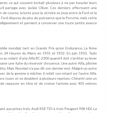
arrer, ce qui souvent incitait plusieurs à ne pas boucler leurs
’il partage avec Jackie Oliver. Ces derniers effectuent une
de course, la lutte pour la victoire se joue entre la Ford et la
ord dispose de plus de puissance que la Porsche, mais cette
intelligemment et parvient à conserver une toute petite avance
ile mondial, tant en Grands Prix qu’en Endurance. La firme
des 24 Heures du Mans en 1931 et 1932. En juin 1933, Tazio
 au volant d’une Alfa 8C-2300 quand il doit s’arrêter au lever
arer une fuite du réservoir d’essence. Une autre Alfa, pilotée
tête. Mais Nuvolari n’a pas dit son dernier mot. Malgré un autre
ec de la gomme à mâcher, il refait son retard sur l’autre Alfa.
ns roues et se doublent à plusieurs reprises. Chinetti rate un
de repasser en tête et de croiser l’arrivée avec 401 mètres
ant aux prises trois Audi R18 TDI à trois Peugeot 908 HDi. La