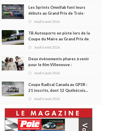
Les Sprints Omnifab font leurs
débuts au Grand Prix de Trois-
Rivières avec un format inspiré
Jeudi 6 août 2026
de Daytona
TB Autosports en piste lors de la
Coupe du Maire au Grand Prix de
Trois-Rivières
Jeudi 6 août 2026
Deux événements phares à venir
pour le film Villeneuve :
L'ascension d'une légende (+
Jeudi 6 août 2026
vidéo)
Coupe Radical Canada au GP3R :
21 inscrits, dont 12 Québécois...
et un premier gain d'Antoine
Jeudi 6 août 2026
Sénéchal dans la série ?