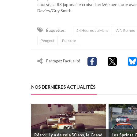
course, la R8 japonaise croise l’arrivée avec une 
Davies/Guy Smith.
Étiquettes:
24 Heures du Mans
Alfa Romeo
Peugeot
Porsche
Partagez l'actualité
NOS DERNIÈRES ACTUALITÉS
Rétro: Il y a de cela 50 ans, le Grand
Les Sprints 