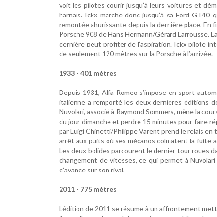
voit les pilotes courir jusqu’à leurs voitures et dém
harnais. Ickx marche donc jusqu’à sa Ford GT40 qu
remontée ahurissante depuis la dernière place. En fin 
Porsche 908 de Hans Hermann/Gérard Larrousse. La F
dernière peut profiter de l’aspiration. Ickx pilote 
de seulement 120 mètres sur la Porsche à l’arrivée.
1933 - 401 mètres
Depuis 1931, Alfa Romeo s’impose en sport automob
italienne a remporté les deux dernières éditions 
Nuvolari, associé à Raymond Sommers, mène la course
du jour dimanche et perdre 15 minutes pour faire rép
par Luigi Chinetti/Philippe Varent prend le relais en 
arrêt aux puits où ses mécanos colmatent la fuite av
Les deux bolides parcourent le dernier tour roues da
changement de vitesses, ce qui permet à Nuvolari 
d’avance sur son rival.
2011 - 775 mètres
L’édition de 2011 se résume à un affrontement mett