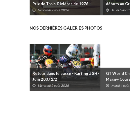
Prix de Trois-Rivières de 1976
débuts au Gr
Rivières avec
Vendredi 7 août 2026
Jeudi 6 août
Daytona
NOS DERNIÈRES GALERIES PHOTOS
Retour dans le passé - Karting à SH -
GT World Cha
Juin 2007 2/2
Magny-Cour
Mercredi 5 août 2026
Mardi 4 aoû