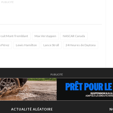
PUBLICITÉ
rcuit Mont-Tremblant
Max Verstappen
NASCAR Canada
o Pérez
Lewis Hamilton
Lance Stroll
24 Heures de Daytona
PUBLICITÉ
ACTUALITÉ ALÉATOIRE
N