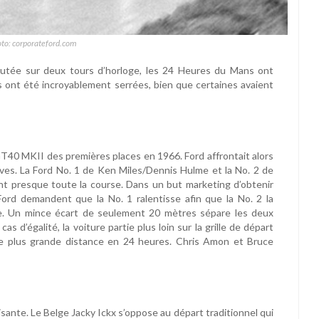
oto: corporateford.com
sputée sur deux tours d’horloge, les 24 Heures du Mans ont
ées ont été incroyablement serrées, bien que certaines avaient
 GT40 MKII des premières places en 1966. Ford affrontait alors
ves. La Ford No. 1 de Ken Miles/Dennis Hulme et la No. 2 de
 presque toute la course. Dans un but marketing d’obtenir
ord demandent que la No. 1 ralentisse afin que la No. 2 la
ble. Un mince écart de seulement 20 mètres sépare les deux
s d’égalité, la voiture partie plus loin sur la grille de départ
une plus grande distance en 24 heures. Chris Amon et Bruce
risante. Le Belge Jacky Ickx s’oppose au départ traditionnel qui