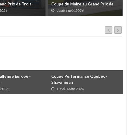
and Prix de Trois-
Coupe du Maire au Grand Prix de
pour
 un format inspiré de
Trois-Rivières
d'u
 2026
Jeudi 6 août 2026
J
llenge Europe -
Coupe Performance Québec -
WRC
s
Shawinigan
Éta
t 2026
Lundi 3 août 2026
D