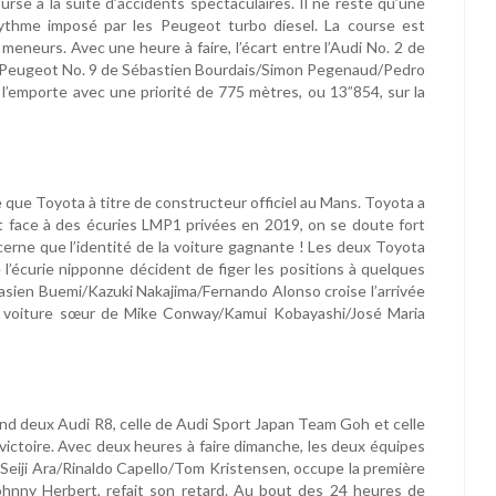
rse à la suite d’accidents spectaculaires. Il ne reste qu’une
 rythme imposé par les Peugeot turbo diesel. La course est
eneurs. Avec une heure à faire, l’écart entre l’Audi No. 2 de
la Peugeot No. 9 de Sébastien Bourdais/Simon Pegenaud/Pedro
 l’emporte avec une priorité de 775 mètres, ou 13”854, sur la
e que Toyota à titre de constructeur officiel au Mans. Toyota a
 et face à des écuries LMP1 privées en 2019, on se doute fort
rne que l’identité de la voiture gagnante ! Les deux Toyota
l’écurie nipponne décident de figer les positions à quelques
basien Buemi/Kazuki Nakajima/Fernando Alonso croise l’arrivée
a voiture sœur de Mike Conway/Kamui Kobayashi/José Maria
and deux Audi R8, celle de Audi Sport Japan Team Goh et celle
victoire. Avec deux heures à faire dimanche, les deux équipes
 Seiji Ara/Rinaldo Capello/Tom Kristensen, occupe la première
Johnny Herbert, refait son retard. Au bout des 24 heures de