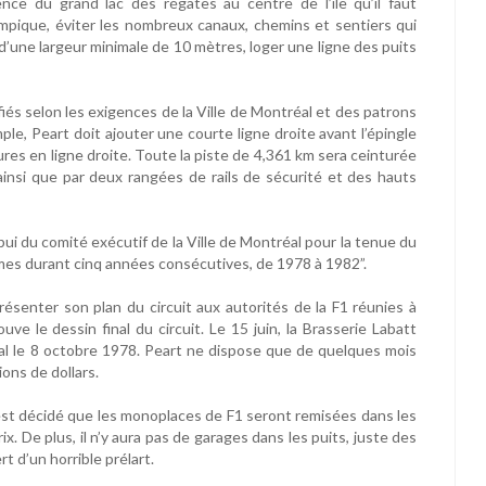
e du grand lac des régates au centre de l’île qu’il faut
lympique, éviter les nombreux canaux, chemins et sentiers qui
 d’une largeur minimale de 10 mètres, loger une ligne des puits
fiés selon les exigences de la Ville de Montréal et des patrons
ple, Peart doit ajouter une courte ligne droite avant l’épingle
tures en ligne droite. Toute la piste de 4,361 km sera ceinturée
nsi que par deux rangées de rails de sécurité et des hauts
pui du comité exécutif de la Ville de Montréal pour la tenue du
mes durant cinq années consécutives, de 1978 à 1982”.
ésenter son plan du circuit aux autorités de la F1 réunies à
ve le dessin final du circuit. Le 15 juin, la Brasserie Labatt
al le 8 octobre 1978. Peart ne dispose que de quelques mois
ions de dollars.
l est décidé que les monoplaces de F1 seront remisées dans les
. De plus, il n’y aura pas de garages dans les puits, juste des
t d’un horrible prélart.