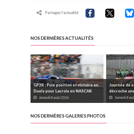
Partagez l'actualité
NOS DERNIÈRES ACTUALITÉS
GP3R : Pole position et victoire en
Journée de s
Duels pour Lacroix en NASCAR
décroche une
Canada; Camirand remporte l'autre
Coupe Radica
Samedi 8 août 2026
Samedi 8 ao
Duels
disputées da
NOS DERNIÈRES GALERIES PHOTOS