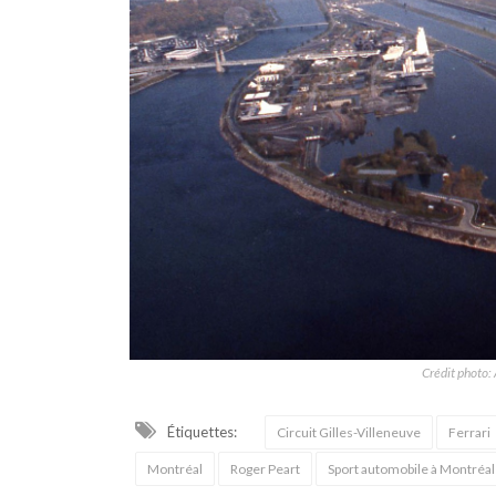
Crédit photo:
Étiquettes:
Circuit Gilles-Villeneuve
Ferrari
Montréal
Roger Peart
Sport automobile à Montréal