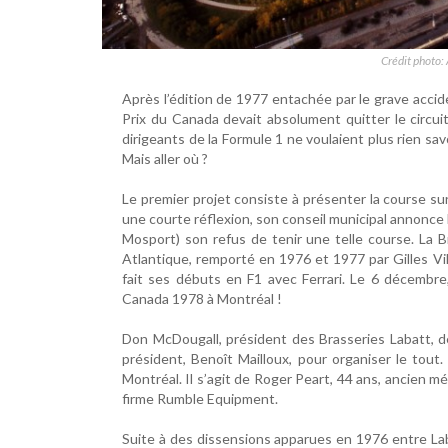
Crédit photo:
Après l’édition de 1977 entachée par le grave accide
Prix du Canada devait absolument quitter le circui
dirigeants de la Formule 1 ne voulaient plus rien sa
Mais aller où ?
Le premier projet consiste à présenter la course sur
une courte réflexion, son conseil municipal annonce
Mosport) son refus de tenir une telle course. La 
Atlantique, remporté en 1976 et 1977 par Gilles Vi
fait ses débuts en F1 avec Ferrari. Le 6 décembre,
Canada 1978 à Montréal !
Don McDougall, président des Brasseries Labatt, d
président, Benoît Mailloux, pour organiser le tout
Montréal. Il s’agit de Roger Peart, 44 ans, ancien m
firme Rumble Equipment.
Suite à des dissensions apparues en 1976 entre Laba