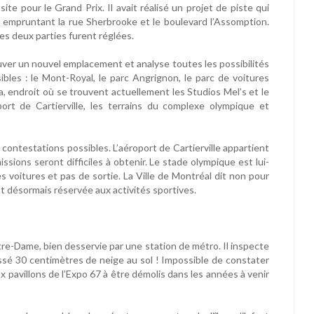
te pour le Grand Prix. Il avait réalisé un projet de piste qui
 empruntant la rue Sherbrooke et le boulevard l’Assomption.
es deux parties furent réglées.
rouver un nouvel emplacement et analyse toutes les possibilités
sibles : le Mont-Royal, le parc Angrignon, le parc de voitures
a, endroit où se trouvent actuellement les Studios Mel’s et le
ort de Cartierville, les terrains du complexe olympique et
s contestations possibles. L’aéroport de Cartierville appartient
sions seront difficiles à obtenir. Le stade olympique est lui-
les voitures et pas de sortie. La Ville de Montréal dit non pour
st désormais réservée aux activités sportives.
Notre-Dame, bien desservie par une station de métro. Il inspecte
ssé 30 centimètres de neige au sol ! Impossible de constater
ux pavillons de l’Expo 67 à être démolis dans les années à venir