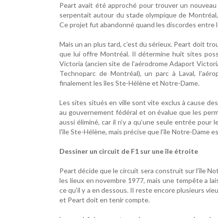
Peart avait été approché pour trouver un nouveau si
serpentait autour du stade olympique de Montréal,
Ce projet fut abandonné quand les discordes entre l
Mais un an plus tard, c’est du sérieux. Peart doit t
que lui offre Montréal. Il détermine huit sites pos
Victoria (ancien site de l’aérodrome Adaport Victori
Technoparc de Montréal), un parc à Laval, l’aérop
finalement les îles Ste-Hélène et Notre-Dame.
Les sites situés en ville sont vite exclus à cause de
au gouvernement fédéral et on évalue que les permis
aussi éliminé, car il n’y a qu’une seule entrée pour 
l’île Ste-Hélène, mais précise que l’île Notre-Dame e
Dessiner un circuit de F1 sur une île étroite
Peart décide que le circuit sera construit sur l’île 
les lieux en novembre 1977, mais une tempête a lai
ce qu’il y a en dessous. Il reste encore plusieurs vie
et Peart doit en tenir compte.