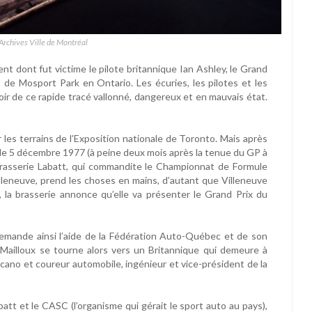
 Archives Ville de Montréal
nt dont fut victime le pilote britannique Ian Ashley, le Grand
t de Mosport Park en Ontario. Les écuries, les pilotes et les
voir de ce rapide tracé vallonné, dangereux et en mauvais état.
 les terrains de l’Exposition nationale de Toronto. Mais après
 le 5 décembre 1977 (à peine deux mois après la tenue du GP à
Brasserie Labatt, qui commandite le Championnat de Formule
lleneuve, prend les choses en mains, d’autant que Villeneuve
 la brasserie annonce qu’elle va présenter le Grand Prix du
emande ainsi l’aide de la Fédération Auto-Québec et de son
. Mailloux se tourne alors vers un Britannique qui demeure à
écano et coureur automobile, ingénieur et vice-président de la
tt et le CASC (l’organisme qui gérait le sport auto au pays),