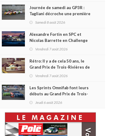
Journée de samedi au GP3R :
Tagliani décroche une première
victoire en Coupe Radical; des
Samedi 8 août 2026
courses très disputées dans
toutes les séries
Alexandre Fortin en SPC et
Nicolas Barrette en Challenge
Canada héros des premières
Vendredi 7 août 2026
courses du week-end au GP3R
Rétro: Il y a de cela 50 ans, le
Grand Prix de Trois-Rivières de
1976
Vendredi 7 août 2026
Les Sprints Omnifab font leurs
débuts au Grand Prix de Trois-
Rivières avec un format inspiré
Jeudi 6 août 2026
de Daytona