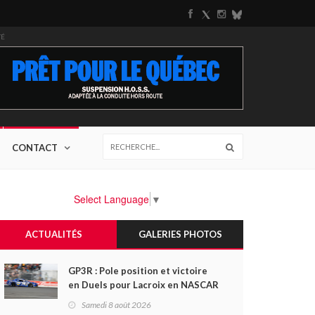
TÉ
CONTACT
Select Language
▼
ACTUALITÉS
GALERIES PHOTOS
GP3R : Pole position et victoire
en Duels pour Lacroix en NASCAR
Canada; Camirand remporte
Samedi 8 août 2026
l'autre Duels