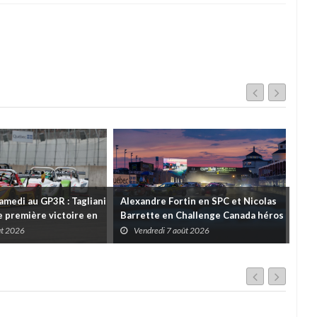
amedi au GP3R : Tagliani
Alexandre Fortin en SPC et Nicolas
Rétr
 première victoire en
Barrette en Challenge Canada héros
Pri
l; des courses très
des premières courses du week-end
ût 2026
Vendredi 7 août 2026
V
ns toutes les séries
au GP3R