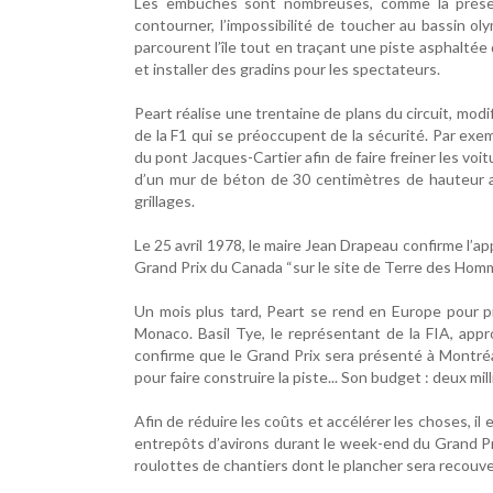
Les embûches sont nombreuses, comme la présenc
contourner, l’impossibilité de toucher au bassin o
parcourent l’île tout en traçant une piste asphaltée
et installer des gradins pour les spectateurs.
Peart réalise une trentaine de plans du circuit, modi
de la F1 qui se préoccupent de la sécurité. Par exem
du pont Jacques-Cartier afin de faire freiner les voi
d’un mur de béton de 30 centimètres de hauteur ai
grillages.
Le 25 avril 1978, le maire Jean Drapeau confirme l’ap
Grand Prix du Canada “sur le site de Terre des Hom
Un mois plus tard, Peart se rend en Europe pour pr
Monaco. Basil Tye, le représentant de la FIA, approu
confirme que le Grand Prix sera présenté à Montré
pour faire construire la piste... Son budget : deux mill
Afin de réduire les coûts et accélérer les choses, i
entrepôts d’avirons durant le week-end du Grand Prix
roulottes de chantiers dont le plancher sera recouver