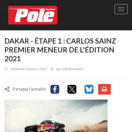
Site
officie
de
Pole-
Positi
Maga
DAKAR - ÉTAPE 1 : CARLOS SAINZ
-
PREMIER MENEUR DE L'ÉDITION
Le
seul
2021
maga
québé
Dimanche 3 janvier 2021
par
Julie Bouchard
de
sport
autom
Partagez l'actualité