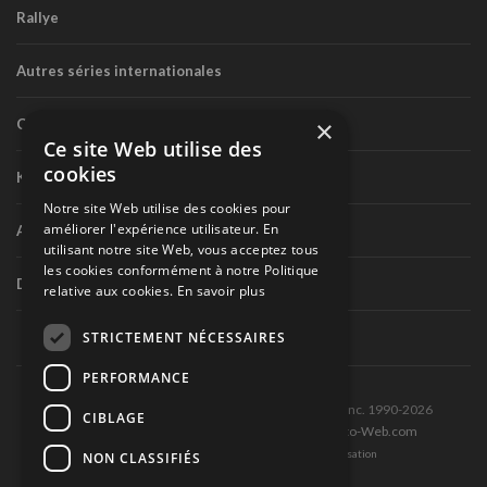
Rallye
Autres séries internationales
×
Circuit routier canadien
Ce site Web utilise des
cookies
Karting
Notre site Web utilise des cookies pour
améliorer l'expérience utilisateur. En
Autres séries nationales
utilisant notre site Web, vous acceptez tous
les cookies conformément à notre Politique
Divers
relative aux cookies.
En savoir plus
STRICTEMENT NÉCESSAIRES
PERFORMANCE
Tous droits réservés © Les Éditions Pole-Position inc. 1990-2026
CIBLAGE
Ce site est produit et hébergé par Montréal-Photo-Web.com
Politique de confidentialité et Conditions d’utilisation
NON CLASSIFIÉS