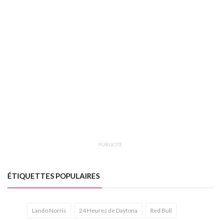
PUBLICITÉ
ÉTIQUETTES POPULAIRES
Lando Norris
24 Heures de Daytona
Red Bull