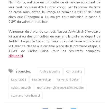
Nani Roma, ont été en difficulté ce dimanche au volant de
leur tout nouveau 4x4 Hunter conçu par Prodrive. Victime
de crevaisons lentes, le Français a terminé à 24'14" de Sainz
alors que l’Espagnol a, lui, malgré tout minimisé la casse à
9'39" du vainqueur du jour.
Vainqueur du prologue samedi, Nasser Al-Attiyah (Toyota) a
lui aussi eu des difficultés en ouvrant la piste au départ de
Jeddah. Le pilote Qatari qui vise une quatrième victoire sur
le Dakar se classe à la dixième place de la première étape, à
12’34” de Carlos Sainz. Pour les résultats complets,
cliquez ici
.
Étiquettes:
Arabie Saoudite
Carlos Sainz
Dakar 2021
Martin Prokop
Rallye-Raid Dakar
Sébastien Loeb
Sport automobile en Arabie saoudite
Stéphane Peterhansel