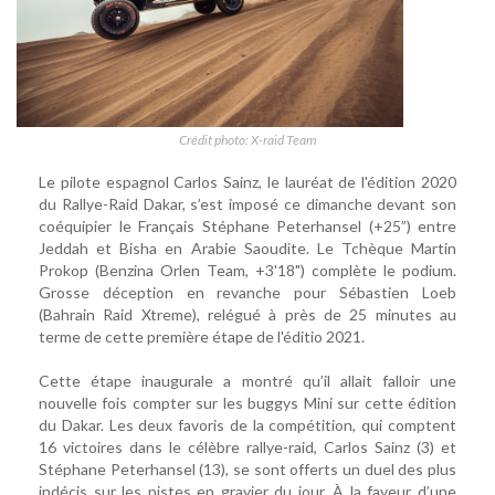
Crédit photo: X-raid Team
Le pilote espagnol Carlos Sainz, le lauréat de l'édition 2020
du Rallye-Raid Dakar, s’est imposé ce dimanche devant son
coéquipier le Français Stéphane Peterhansel (+25”) entre
Jeddah et Bisha en Arabie Saoudite. Le Tchèque Martin
Prokop (Benzina Orlen Team, +3'18") complète le podium.
Grosse déception en revanche pour Sébastien Loeb
(Bahrain Raid Xtreme), relégué à près de 25 minutes au
terme de cette première étape de l'éditio 2021.
Cette étape inaugurale a montré qu’il allait falloir une
nouvelle fois compter sur les buggys Mini sur cette édition
du Dakar. Les deux favoris de la compétition, qui comptent
16 victoires dans le célèbre rallye-raid, Carlos Sainz (3) et
Stéphane Peterhansel (13), se sont offerts un duel des plus
indécis sur les pistes en gravier du jour. À la faveur d’une