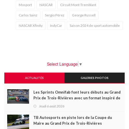
Mosport
NASCAR
Circuit Mont-Tremblant
Carlos Sainz
Sergio Pérez
George Russell
NASCAR Xfinity
IndyCar
Saison 2024 de sport automobile
Select Language
▼
ACTUALITÉS
GALERIES PHOTOS
Les Sprints Omnifab font leurs débuts au Grand
Prix de Trois-Rivières avec un format inspiré de
Daytona
Jeudi 6 août 2026
TB Autosports en piste lors de la Coupe du
Maire au Grand Prix de Trois-Rivières