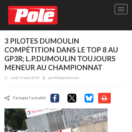
Site
officie
de
Pole-
Positi
Maga
3 PILOTES DUMOULIN
-
COMPÉTITION DANS LE TOP 8 AU
Le
seul
GP3R; L.P.DUMOULIN TOUJOURS
maga
MENEUR AU CHAMPIONNAT
québé
de
Lundi 13 août 2018
par
Philippe Brasseur
sport
autom
Partagez l'actualité