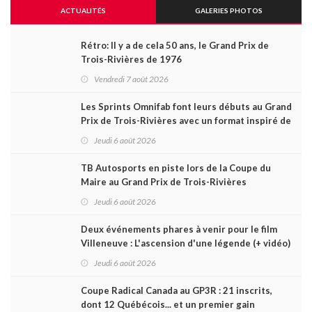
ACTUALITÉS
GALERIES PHOTOS
Rétro: Il y a de cela 50 ans, le Grand Prix de
Trois-Rivières de 1976
Vendredi 7 août 2026
Les Sprints Omnifab font leurs débuts au Grand
Prix de Trois-Rivières avec un format inspiré de
Daytona
Jeudi 6 août 2026
TB Autosports en piste lors de la Coupe du
Maire au Grand Prix de Trois-Rivières
Jeudi 6 août 2026
Deux événements phares à venir pour le film
Villeneuve : L'ascension d'une légende (+ vidéo)
Jeudi 6 août 2026
Coupe Radical Canada au GP3R : 21 inscrits,
dont 12 Québécois... et un premier gain