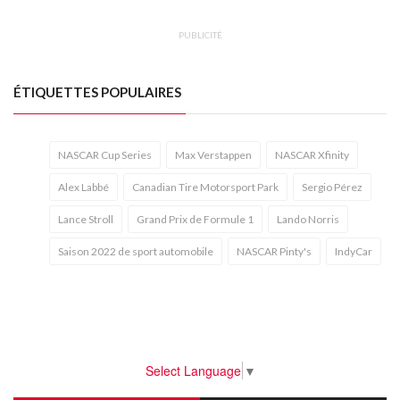
PUBLICITÉ
ÉTIQUETTES POPULAIRES
NASCAR Cup Series
Max Verstappen
NASCAR Xfinity
Alex Labbé
Canadian Tire Motorsport Park
Sergio Pérez
Lance Stroll
Grand Prix de Formule 1
Lando Norris
Saison 2022 de sport automobile
NASCAR Pinty's
IndyCar
Select Language
▼