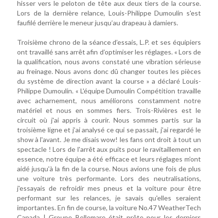
hisser vers le peloton de tête aux deux tiers de la course.
Lors de la dernière relance, Louis-Philippe Dumoulin s'est
faufilé derrière le meneur jusqu’au drapeau à damiers.
Troisième chrono de la séance d’essais, L.P. et ses équipiers
ont travaillé sans arrêt afin d’optimiser les réglages. « Lors de
la qualification, nous avons constaté une vibration sérieuse
au freinage. Nous avons donc dû changer toutes les pièces
du système de direction avant la course » a déclaré Louis-
Philippe Dumoulin. « L'équipe Dumoulin Compétition travaille
avec acharnement, nous améliorons constamment notre
matériel et nous en sommes fiers. Trois-Rivières est le
circuit où j'ai appris à courir. Nous sommes partis sur la
troisième ligne et j’ai analysé ce qui se passait, j’ai regardé le
show à l'avant. Je me disais wow! les fans ont droit à tout un
spectacle ! Lors de l'arrêt aux puits pour le ravitaillement en
essence, notre équipe a été efficace et leurs réglages m’ont
aidé jusqu'à la fin de la course. Nous avions une fois de plus
une voiture très performante. Lors des neutralisations,
j'essayais de refroidir mes pneus et la voiture pour être
performant sur les relances, je savais qu'elles seraient
importantes. En fin de course, la voiture No.47 WeatherTech
Canada | Groupe Bellemare était prête pour les derniers