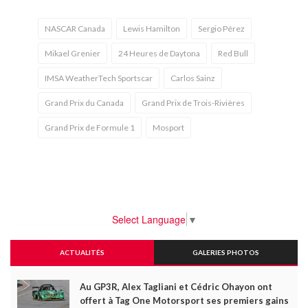
NASCAR Canada
Lewis Hamilton
Sergio Pérez
Mikael Grenier
24 Heures de Daytona
Red Bull
IMSA WeatherTech Sportscar
Carlos Sainz
Grand Prix du Canada
Grand Prix de Trois-Rivières
Grand Prix de Formule 1
Mosport
Select Language
▼
ACTUALITÉS
GALERIES PHOTOS
Au GP3R, Alex Tagliani et Cédric Ohayon ont
offert à Tag One Motorsport ses premiers gains