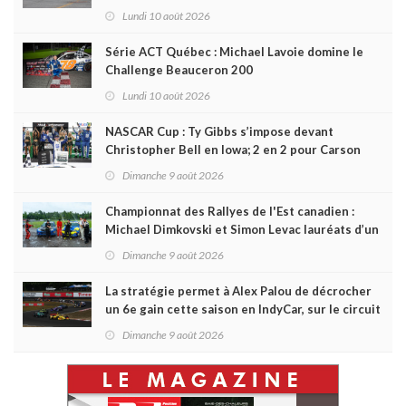
en Coupe Radical Canada
Lundi 10 août 2026
Série ACT Québec : Michael Lavoie domine le
Challenge Beauceron 200
Lundi 10 août 2026
NASCAR Cup : Ty Gibbs s’impose devant
Christopher Bell en Iowa; 2 en 2 pour Carson
Kvapil en série O’Reilly
Dimanche 9 août 2026
Championnat des Rallyes de l'Est canadien :
Michael Dimkovski et Simon Levac lauréats d’un
Black Bear Rally à rebondissements !
Dimanche 9 août 2026
La stratégie permet à Alex Palou de décrocher
un 6e gain cette saison en IndyCar, sur le circuit
de Portland
Dimanche 9 août 2026