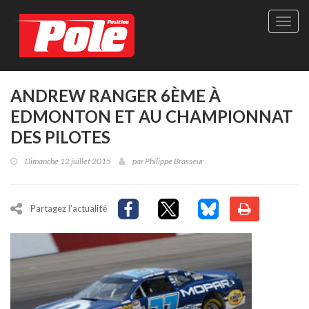
Site
officie
de
Pole-
Positi
Maga
ANDREW RANGER 6ÈME À
-
EDMONTON ET AU CHAMPIONNAT
Le
seul
DES PILOTES
maga
québé
Dimanche 12 juillet 2015
par
Philippe Brasseur
de
sport
autom
Partagez l'actualité