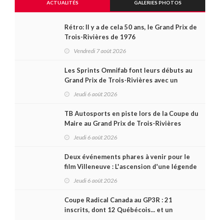
ACTUALITÉS
GALERIES PHOTOS
Rétro: Il y a de cela 50 ans, le Grand Prix de
Trois-Rivières de 1976
Vendredi 7 août 2026
Les Sprints Omnifab font leurs débuts au
Grand Prix de Trois-Rivières avec un
format inspiré de Daytona
Jeudi 6 août 2026
TB Autosports en piste lors de la Coupe du
Maire au Grand Prix de Trois-Rivières
Jeudi 6 août 2026
Deux événements phares à venir pour le
film Villeneuve : L'ascension d'une légende
(+ vidéo)
Jeudi 6 août 2026
Coupe Radical Canada au GP3R : 21
inscrits, dont 12 Québécois... et un
premier gain d'Antoine Sénéchal dans la