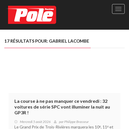
Site
officie
de
Pole-
Positi
Maga
17 RÉSULTATS POUR: GABRIEL LACOMBE
-
Le
seul
maga
québé
de
sport
autom
La course à ne pas manquer ce vendredi : 32
voitures de série SPC vont illuminer la nuit au
GP3R !
Mercredi 5 août 2026
par
Philippe Brasseur
Le Grand Prix de Trois-Rivières marquera les 10ᵉ, 11ᵉ et