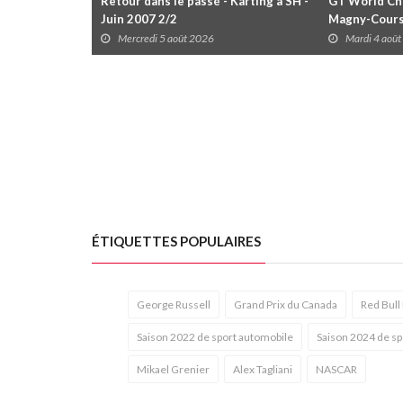
Retour dans le passé - Karting à SH -
GT World Cha
Juin 2007 2/2
Magny-Cour
Mercredi 5 août 2026
Mardi 4 aoû
ÉTIQUETTES POPULAIRES
George Russell
Grand Prix du Canada
Red Bull
Saison 2022 de sport automobile
Saison 2024 de sp
Mikael Grenier
Alex Tagliani
NASCAR