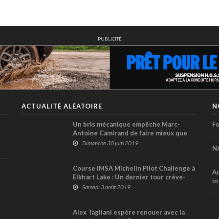
PUBLICITÉ
ACTUALITÉ ALÉATOIRE
N
Un bris mécanique empêche Marc-
Fo
Antoine Camirand de faire mieux que
onzième à l'Autodrome Chaudière
Dimanche 30 juin 2019
N
Course IMSA Michelin Pilot Challenge à
Au
Elkhart Lake : Un dernier tour crève-
in
cœur pour les Québécois !
Samedi 3 août 2019
Alex Tagliani espère renouer avec la