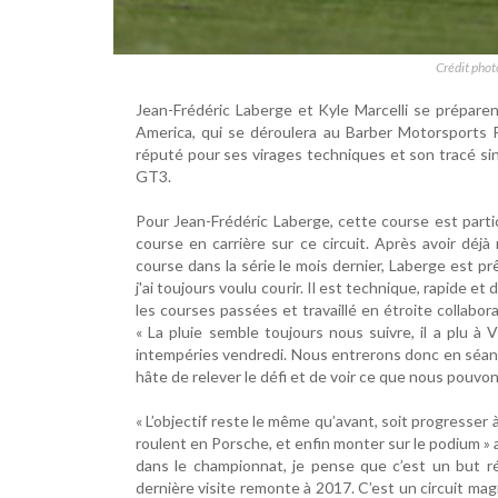
Crédit phot
Jean-Frédéric Laberge et Kyle Marcelli se prépare
America, qui se déroulera au Barber Motorsports 
réputé pour ses virages techniques et son tracé sin
GT3.
Pour Jean-Frédéric Laberge, cette course est parti
course en carrière sur ce circuit. Après avoir déj
course dans la série le mois dernier, Laberge est prê
j'ai toujours voulu courir. Il est technique, rapide et
les courses passées et travaillé en étroite collabora
« La pluie semble toujours nous suivre, il a plu 
intempéries vendredi. Nous entrerons donc en séance
hâte de relever le défi et de voir ce que nous pouvo
« L’objectif reste le même qu’avant, soit progresse
roulent en Porsche, et enfin monter sur le podium » 
dans le championnat, je pense que c’est un but ré
dernière visite remonte à 2017. C’est un circuit magn