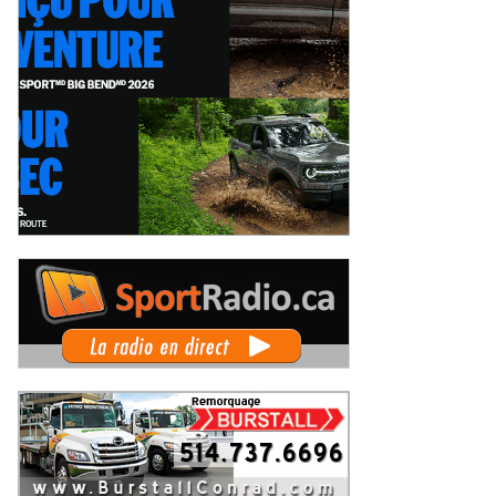
x événements phares à venir
Coupe Radical Canada au GP3R : 21
 le film Villeneuve : L'ascension
inscrits, dont 12 Québécois... et u
ne légende (+ vidéo)
premier gain d'Antoine Sénéchal
eudi 6 août 2026
Jeudi 6 août 2026
dans la série ?