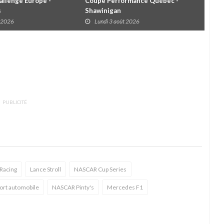
llenge Europe -
Coupe Performance Québec -
WRC
s
Shawinigan
Éta
t 2026
Lundi 3 août 2026
D
PUBLICITÉ
 Racing
Lance Stroll
NASCAR Cup Series
ort automobile
NASCAR Pinty's
Mercedes F1