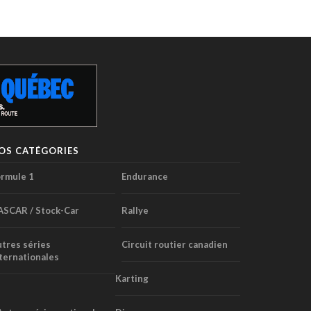
OS CATÉGORIES
rmule 1
Endurance
ASCAR / Stock-Car
Rallye
tres séries
Circuit routier canadien
ternationales
Karting