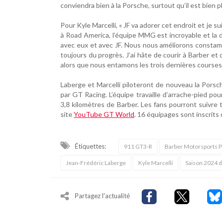
conviendra bien à la Porsche, surtout qu’il est bien 
Pour Kyle Marcelli, « JF va adorer cet endroit et je s
à Road America, l’équipe MMG est incroyable et la d
avec eux et avec JF. Nous nous améliorons constamme
toujours du progrès. J’ai hâte de courir à Barber et
alors que nous entamons les trois dernières courses
Laberge et Marcelli piloteront de nouveau la Porsc
par GT Racing. L’équipe travaille d’arrache-pied pou
3,8 kilomètres de Barber. Les fans pourront suivre
site
YouTube GT World
. 16 équipages sont inscrits
Étiquettes:
911 GT3-R
Barber Motorsports P
Jean-Frédéric Laberge
Kyle Marcelli
Saison 2024 d
Partagez l'actualité