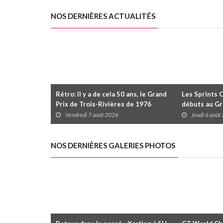
NOS DERNIÈRES ACTUALITÉS
Rétro: Il y a de cela 50 ans, le Grand
Les Sprints 
Prix de Trois-Rivières de 1976
débuts au Gr
Rivières avec
Vendredi 7 août 2026
Jeudi 6 août
Daytona
NOS DERNIÈRES GALERIES PHOTOS