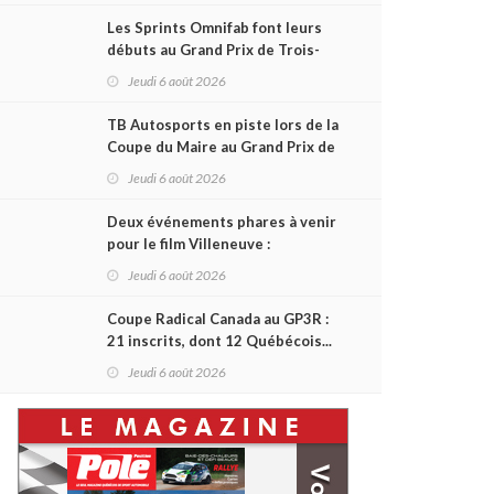
Les Sprints Omnifab font leurs
débuts au Grand Prix de Trois-
Rivières avec un format inspiré
Jeudi 6 août 2026
de Daytona
TB Autosports en piste lors de la
Coupe du Maire au Grand Prix de
Trois-Rivières
Jeudi 6 août 2026
Deux événements phares à venir
pour le film Villeneuve :
L'ascension d'une légende (+
Jeudi 6 août 2026
vidéo)
Coupe Radical Canada au GP3R :
21 inscrits, dont 12 Québécois...
et un premier gain d'Antoine
Jeudi 6 août 2026
Sénéchal dans la série ?