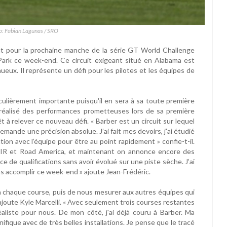
o: Fabian Lagunas / SRO
nt pour la prochaine manche de la série GT World Challenge
Park ce week-end. Ce circuit exigeant situé en Alabama est
ueux. Il représente un défi pour les pilotes et les équipes de
culièrement importante puisqu'il en sera à sa toute première
à réalisé des performances prometteuses lors de sa première
t à relever ce nouveau défi. « Barber est un circuit sur lequel
 demande une précision absolue. J’ai fait mes devoirs, j’ai étudié
tion avec l’équipe pour être au point rapidement » confie-t-il.
à VIR et Road America, et maintenant on annonce encore des
 de qualifications sans avoir évolué sur une piste sèche. J’ai
ns accomplir ce week-end » ajoute Jean-Frédéric.
r à chaque course, puis de nous mesurer aux autres équipes qui
ajoute Kyle Marcelli. « Avec seulement trois courses restantes
aliste pour nous. De mon côté, j'ai déjà couru à Barber. Ma
ifique avec de très belles installations. Je pense que le tracé