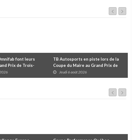
Omnifab font leurs
TB Autosports en piste lors de la
Deu
and Prix de Trois-
Coupe du Maire au Grand Prix de
pour
 un format inspiré de
Trois-Rivières
d'u
 2026
Jeudi 6 août 2026
J