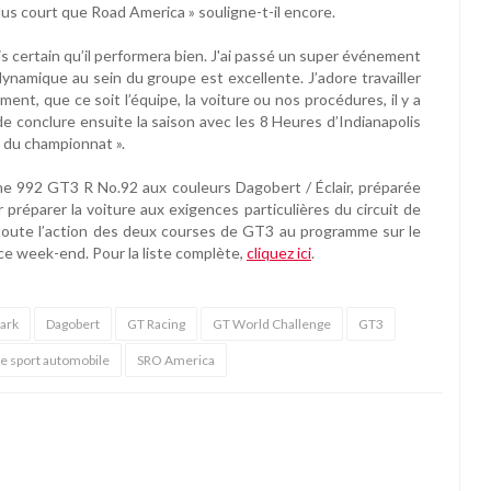
plus court que Road America » souligne-t-il encore.
uis certain qu’il performera bien. J'ai passé un super événement
ynamique au sein du groupe est excellente. J’adore travailler
nt, que ce soit l’équipe, la voiture ou nos procédures, il y a
 de conclure ensuite la saison avec les 8 Heures d’Indianapolis
 du championnat ».
he 992 GT3 R No.92 aux couleurs Dagobert / Éclair, préparée
r préparer la voiture aux exigences particulières du circuit de
 toute l’action des deux courses de GT3 au programme sur le
 ce week-end. Pour la liste complète,
cliquez ici
.
ark
Dagobert
GT Racing
GT World Challenge
GT3
e sport automobile
SRO America