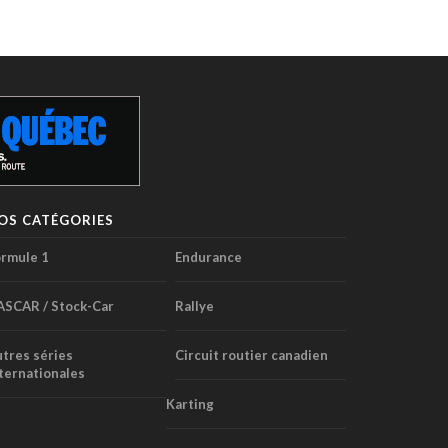
OS CATÉGORIES
rmule 1
Endurance
ASCAR / Stock-Car
Rallye
tres séries
Circuit routier canadien
ternationales
Karting