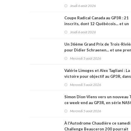
légende (+ vidéo)
Jeudi 6 août 2026
Coupe Radical Canada au GP3R : 21
inscrits, dont 12 Québécois... et un
premier gain d'Antoine Sénéchal dan
Jeudi 6 août 2026
série ?
Un 36ème Grand Prix de Trois-Riviè
pour Didier Schraenen... et une pre
en Challenge Canada
Mercredi 5 août 2026
Valérie Limoges et Alex Tagliani : La
victoire pour objectif au GP3R, dans
trois séries différentes
Mercredi 5 août 2026
Simon Dion-Viens vers un nouveau 
ce week-end au GP3R, en série NA
Canada ?
Mercredi 5 août 2026
À l'Autodrome Chaudière ce samedi 
Challenge Beauceron 200 pourrait