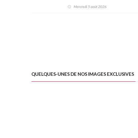
bouleverser le championnat ACT
Mercredi 5 août 2026
Québec
QUELQUES-UNES DE NOS IMAGES EXCLUSIVES