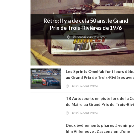
Rétro: Il y a de cela 50 ans, le Grand
Prix de Trois-Rivières de 1976
Vendredi 7 août 2026
Les Sprints Omnifab font leurs déb
au Grand Prix de Trois-Rivières ave
format inspiré de Daytona
Jeudi 6 août 2026
TB Autosports en piste lors de la C
du Maire au Grand Prix de Trois-Riv
Jeudi 6 août 2026
Deux événements phares à venir po
film Villeneuve : L'ascension d'une