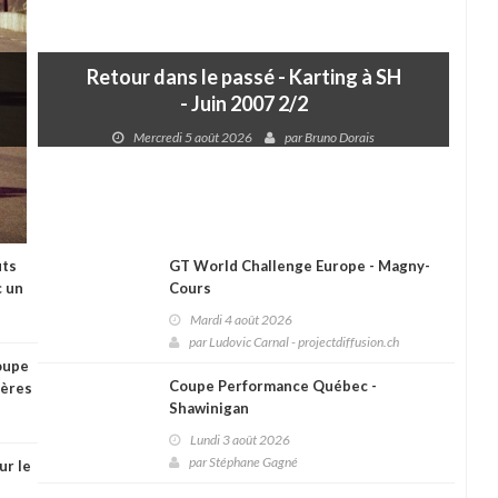
Retour dans le passé - Karting à SH
- Juin 2007 2/2
Mercredi 5 août 2026
par
Bruno Dorais
uts
GT World Challenge Europe - Magny-
c un
Cours
Mardi 4 août 2026
par
Ludovic Carnal - projectdiffusion.ch
oupe
Coupe Performance Québec -
ières
Shawinigan
Lundi 3 août 2026
par
Stéphane Gagné
ur le