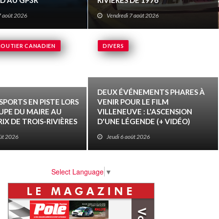
D AU GP3R
RIVIÈRES DE 1976
7 août 2026
Vendredi 7 août 2026
ROUTIER CANADIEN
DIVERS
DEUX ÉVÉNEMENTS PHARES À
PORTS EN PISTE LORS
VENIR POUR LE FILM
UPE DU MAIRE AU
VILLENEUVE : L'ASCENSION
IX DE TROIS-RIVIÈRES
D'UNE LÉGENDE (+ VIDÉO)
oût 2026
Jeudi 6 août 2026
Select Language
▼