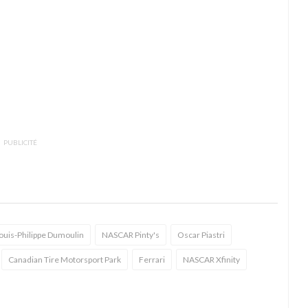
PUBLICITÉ
ouis-Philippe Dumoulin
NASCAR Pinty's
Oscar Piastri
Canadian Tire Motorsport Park
Ferrari
NASCAR Xfinity