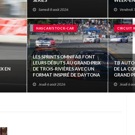
SÉRIES
WEEK-EN
Samedi 8 août 2026
Vendredi 
NASCAR/STOCK-CAR
CIRCUIT 
LES SPRINTS OMNIFAB FONT
LEURS DÉBUTS AU GRAND PRIX
TB AUTOS
IX EN
DE TROIS-RIVIÈRES AVEC UN
DE LA CO
FORMAT INSPIRÉ DE DAYTONA
GRAND PR
Jeudi 6 août 2026
Jeudi 6 a